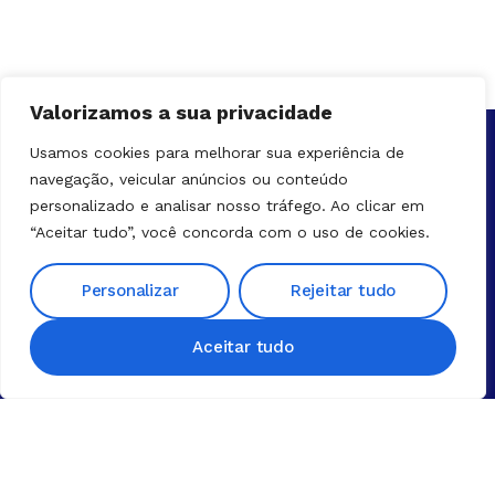
Valorizamos a sua privacidade
Usamos cookies para melhorar sua experiência de
navegação, veicular anúncios ou conteúdo
personalizado e analisar nosso tráfego. Ao clicar em
Solução é o nosso forte!
“Aceitar tudo”, você concorda com o uso de cookies.
Fale Connosco!
Personalizar
Rejeitar tudo
Aceitar tudo
Seg – Sex:
CONTACTOS
8h30 – 16h30
Telefone
Angola – Portugal – Dubai
+244 945 416 580
E-mail
geral@hrservicos.com