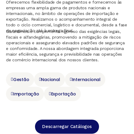
Oferecemos flexibilidade de pagamentos e fornecemos às
empresas uma ampla gama de produtos nacionais e
internacionais, no âmbito de operações de importação e
exportação. Realizamos o acompanhamento integral de
todo o ciclo comercial, logístico e documental, desde a fase
de negociação até à entrega final.
Garantimos o cumprimento rigoroso das exigências legais,
fiscais e alfandegárias, promovendo a mitigação de riscos
operacionais e assegurando elevados padrões de segurança
e conformidade. A nossa abordagem integrada proporciona
maior eficiência, segurança e previsibilidade nas operações
de comércio internacional dos nossos clientes.
Gestão
Nacional
Internacional
Importação
Exportação
Descarregar Catálogos