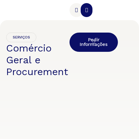
Nossos Serviços
Conteúdo Local
SERVIÇOS
Pedir
Informações
Comércio
Geral e
Procurement